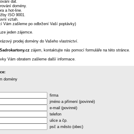
ování dat.
rování domény.
a a hot-line.
lužby ISO 9001.
vní vztah.
mací Vám zašleme po odbržení Vaší poptávky)
uze jeden zájemce.
orázový prodej domény do Vašeho vlastnictví.
Sadrokartony.cz
zájem, kontaktujte nás pomocí formuláře na této stránce.
ávky Vám obratem zašleme další informace.
ce:
em domény
firma
jméno a přímení (povinné)
e-mail (povinné)
telefon
ulice a čp.
psč a město (obec)