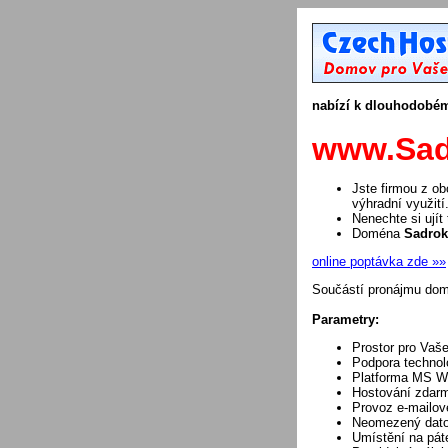
nabízí k dlouhodob
www.Sad
Jste firmou z o
výhradní využití
Nenechte si ujít
Doména
Sadrok
online poptávka zde »»
Součástí pronájmu domé
Parametry:
Prostor pro Vaše
Podpora techno
Platforma MS W
Hostování zdarm
Provoz e-mailov
Neomezený dato
Umístění na páteř